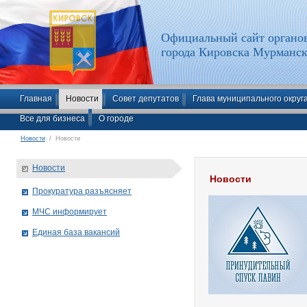
Официальный сайт органов
города Кировска Мурманск
Главная
Новости
Совет депутатов
Глава муниципального округ
Все для бизнеса
О городе
Новости
/ Новости
Новости
Новости
Прокуратура разъясняет
МЧС информирует
Единая база вакансий