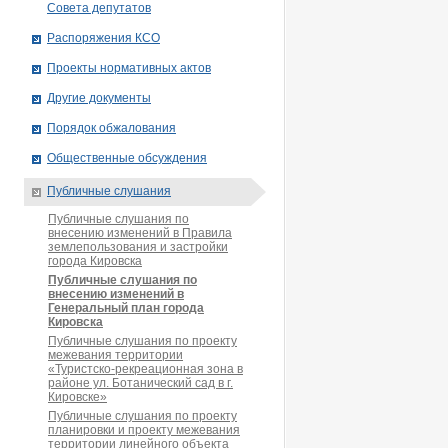
Совета депутатов
Распоряжения КСО
Проекты нормативных актов
Другие документы
Порядок обжалования
Общественные обсуждения
Публичные слушания
Публичные слушания по
внесению изменений в Правила
землепользования и застройки
города Кировска
Публичные слушания по
внесению изменений в
Генеральный план города
Кировска
Публичные слушания по проекту
межевания территории
«Туристско-рекреационная зона в
районе ул. Ботанический сад в г.
Кировске»
Публичные слушания по проекту
планировки и проекту межевания
территории линейного объекта