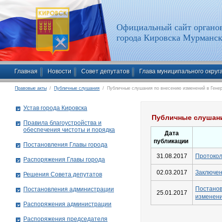
Официальный сайт органов
города Кировска Мурманск
Главная
Новости
Совет депутатов
Глава муниципального округ
Правовые акты
/
Публичные слушания
/ Публичные слушания по внесению изменений в Генер
Устав города Кировска
Публичные слушани
Правила благоустройства и
обеспечения чистоты и порядка
Дата
публикации
Постановления Главы города
31.08.2017
Протокол
Распоряжения Главы города
02.03.2017
Заключен
Решения Совета депутатов
Постано
Постановления администрации
25.01.2017
изменени
Распоряжения администрации
Распоряжения председателя