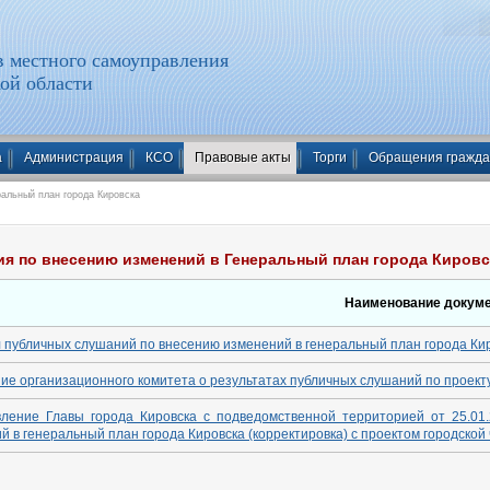
 местного самоуправления
ой области
а
Администрация
КСО
Правовые акты
Торги
Обращения гражд
альный план города Кировска
я по внесению изменений в Генеральный план города Кировс
Наименование докум
 публичных слушаний по внесению изменений в генеральный план города Ки
ие организационного комитета о результатах публичных слушаний по проекту
вление Главы города Кировска с подведомственной территорией от 25.0
й в генеральный план города Кировска (корректировка) с проектом городской