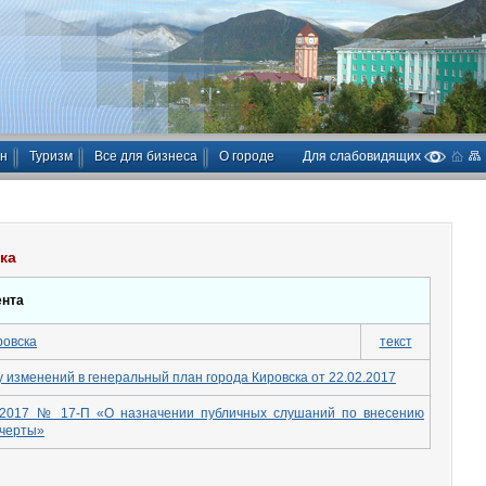
ан
Туризм
Все для бизнеса
О городе
Для слабовидящих
ка
ента
ровска
текст
 изменений в генеральный план города Кировска от 22.02.2017
1.2017 № 17-П «О назначении публичных слушаний по внесению
 черты»