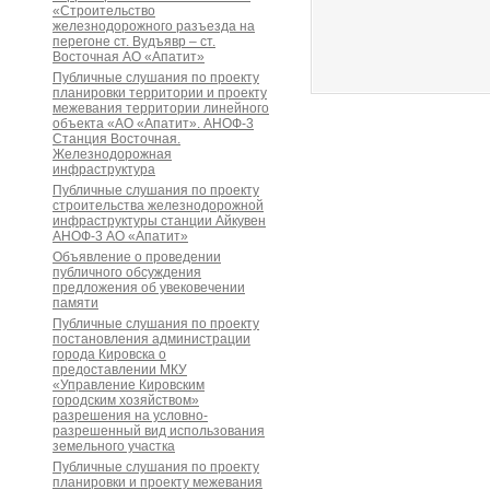
«Строительство
железнодорожного разъезда на
перегоне ст. Вудъявр – ст.
Восточная АО «Апатит»
Публичные слушания по проекту
планировки территории и проекту
межевания территории линейного
объекта «АО «Апатит». АНОФ-3
Станция Восточная.
Железнодорожная
инфраструктура
Публичные слушания по проекту
строительства железнодорожной
инфраструктуры станции Айкувен
АНОФ-3 АО «Апатит»
Объявление о проведении
публичного обсуждения
предложения об увековечении
памяти
Публичные слушания по проекту
постановления администрации
города Кировска о
предоставлении МКУ
«Управление Кировским
городским хозяйством»
разрешения на условно-
разрешенный вид использования
земельного участка
Публичные слушания по проекту
планировки и проекту межевания