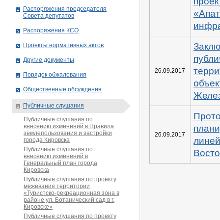
проек
Распоряжения председателя
«Апат
Совета депутатов
инфра
Распоряжения КСО
Закл
Проекты нормативных актов
публи
Другие документы
терри
26.09.2017
Порядок обжалования
объе
Общественные обсуждения
Желез
Публичные слушания
Прото
Публичные слушания по
внесению изменений в Правила
плани
землепользования и застройки
26.09.2017
линей
города Кировска
Публичные слушания по
Восто
внесению изменений в
Генеральный план города
Кировска
Публичные слушания по проекту
межевания территории
«Туристско-рекреационная зона в
районе ул. Ботанический сад в г.
Кировске»
Публичные слушания по проекту