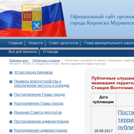
Официальный сайт органов
города Кировска Мурманск
Главная
Новости
Совет депутатов
Глава муниципального округ
Все для бизнеса
О городе
Правовые акты
/
Публичные слушания
/ Публичные слушания по проекту планировки территор
«Апатит». АНОФ-3 Станция Восточная. Железнодорожная инфраструктура
Устав города Кировска
Публичные слушани
Правила благоустройства и
межевания террито
обеспечения чистоты и порядка
Станция Восточная
Постановления Главы города
Дата
публикации
Распоряжения Главы города
Поста
Решения Совета депутатов
терри
Постановления администрации
публи
Распоряжения администрации
26.09.2017