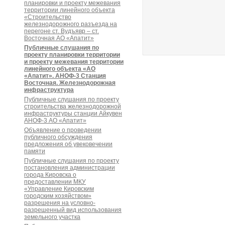
планировки и проекту межевания
территории линейного объекта
«Строительство
железнодорожного разъезда на
перегоне ст. Вудъявр – ст.
Восточная АО «Апатит»
Публичные слушания по
проекту планировки территории
и проекту межевания территории
линейного объекта «АО
«Апатит». АНОФ-3 Станция
Восточная. Железнодорожная
инфраструктура
Публичные слушания по проекту
строительства железнодорожной
инфраструктуры станции Айкувен
АНОФ-3 АО «Апатит»
Объявление о проведении
публичного обсуждения
предложения об увековечении
памяти
Публичные слушания по проекту
постановления администрации
города Кировска о
предоставлении МКУ
«Управление Кировским
городским хозяйством»
разрешения на условно-
разрешенный вид использования
земельного участка