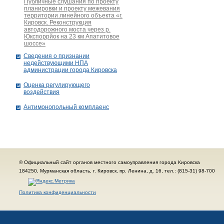
Публичные слушания по проекту
планировки и проекту межевания
территории линейного объекта «г.
Кировск. Реконструкция
автодорожного моста через р.
Юкспоррйок на 23 км Апатитовое
шоссе»
Сведения о признании
недействующими НПА
администрации города Кировскa
Оценка регулирующего
воздействия
Антимонопольный комплаенс
© Официальный сайт органов местного самоуправления города Кировска
184250, Мурманская область, г. Кировск, пр. Ленина, д. 16, тел.: (815-31) 98-700
Политика конфиденциальности