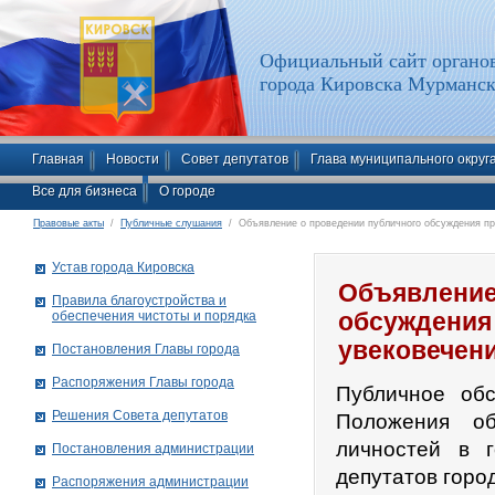
Официальный сайт органов
города Кировска Мурманск
Главная
Новости
Совет депутатов
Глава муниципального округ
Все для бизнеса
О городе
Правовые акты
/
Публичные слушания
/ Объявление о проведении публичного обсуждения пр
Устав города Кировска
Объявление
Правила благоустройства и
обеспечения чистоты и порядка
обсуждения
увековечен
Постановления Главы города
Распоряжения Главы города
Публичное обс
Решения Совета депутатов
Положения о
личностей в 
Постановления администрации
депутатов город
Распоряжения администрации