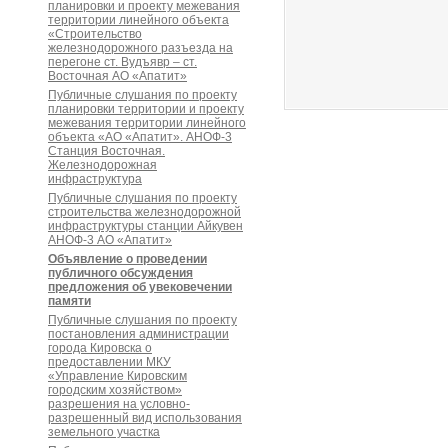
планировки и проекту межевания
территории линейного объекта
«Строительство
железнодорожного разъезда на
перегоне ст. Вудъявр – ст.
Восточная АО «Апатит»
Публичные слушания по проекту
планировки территории и проекту
межевания территории линейного
объекта «АО «Апатит». АНОФ-3
Станция Восточная.
Железнодорожная
инфраструктура
Публичные слушания по проекту
строительства железнодорожной
инфраструктуры станции Айкувен
АНОФ-3 АО «Апатит»
Объявление о проведении
публичного обсуждения
предложения об увековечении
памяти
Публичные слушания по проекту
постановления администрации
города Кировска о
предоставлении МКУ
«Управление Кировским
городским хозяйством»
разрешения на условно-
разрешенный вид использования
земельного участка