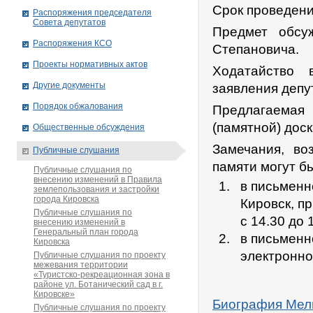
Срок проведения
Распоряжения председателя
Совета депутатов
Предмет обсу
Распоряжения КСО
Степановича.
Проекты нормативных актов
Ходатайство 
Другие документы
заявления депу
Порядок обжалования
Предлагаемая 
(памятной) доск
Общественные обсуждения
Замечания, во
Публичные слушания
памяти могут б
Публичные слушания по
внесению изменений в Правила
в письменно
землепользования и застройки
города Кировска
Кировск, пр
Публичные слушания по
с 14.30 до 
внесению изменений в
Генеральный план города
в письменн
Кировска
электронно
Публичные слушания по проекту
межевания территории
«Туристско-рекреационная зона в
районе ул. Ботанический сад в г.
Кировске»
Биография Мел
Публичные слушания по проекту