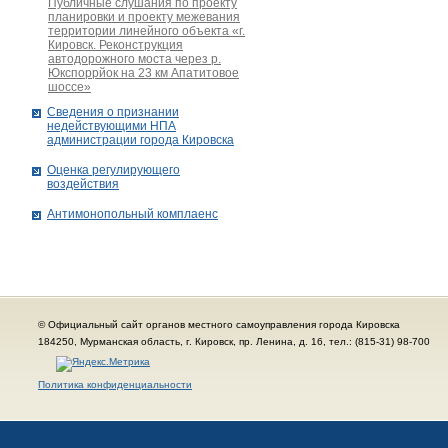
Публичные слушания по проекту
планировки и проекту межевания
территории линейного объекта «г.
Кировск. Реконструкция
автодорожного моста через р.
Юкспоррйок на 23 км Апатитовое
шоссе»
Сведения о признании
недействующими НПА
администрации города Кировскa
Оценка регулирующего
воздействия
Антимонопольный комплаенс
© Официальный сайт органов местного самоуправления города Кировска
184250, Мурманская область, г. Кировск, пр. Ленина, д. 16, тел.: (815-31) 98-700
Политика конфиденциальности