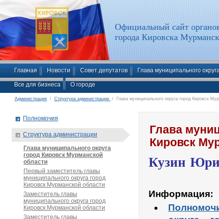
Официальный сайт органов
города Кировска Мурманск
Главная
Новости
Совет депутатов
Глава муниципального округ
Все для бизнеса
О городе
Администрация
/
Структура администрации
/ Глава муниципального округа город Кировск Му
Полномочия
Глава муниц
Структура администрации
Кировск Му
Глава муниципального округа
город Кировск Мурманской
Кузин
Юри
области
Первый заместитель главы
муниципального округа город
Кировск Мурманской области
Информация:
Заместитель главы
муниципального округа город
Полномоч
Кировск Мурманской области
Заместитель главы