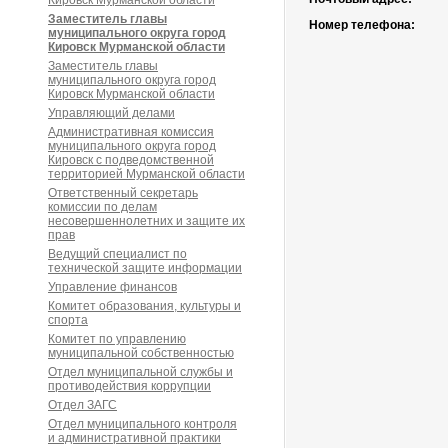
Кировск Мурманской области
Заместитель главы
Номер телефона:
муниципального округа город
Кировск Мурманской области
Заместитель главы
муниципального округа город
Кировск Мурманской области
Управляющий делами
Административная комиссия
муниципального округа город
Кировск с подведомственной
территорией Мурманской области
Ответственный секретарь
комиссии по делам
несовершеннолетних и защите их
прав
Ведущий специалист по
технической защите информации
Управление финансов
Комитет образования, культуры и
спорта
Комитет по управлению
муниципальной собственностью
Отдел муниципальной службы и
противодействия коррупции
Отдел ЗАГС
Отдел муниципального контроля
и административной практики