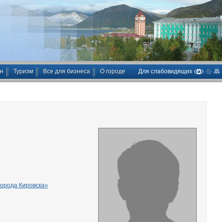
ан
Туризм
Все для бизнеса
О городе
Для слабовидящих
города Кировска»