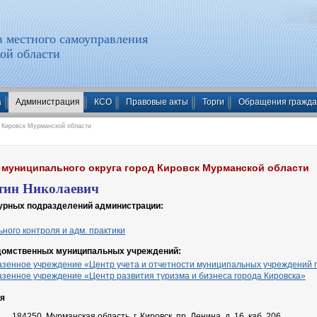
 местного самоуправления
ой области
а
Администрация
КСО
Правовые акты
Торги
Обращения гражд
д Кировск Мурманской области
 муниципального округа город Кировск Мурманской области
тин Николаевич
урных подразделений администрации
:
ного контроля и адм. практики
едомственных муниципальных учреждений:
зенное учреждение «Центр учета и отчетности муниципальных учреждений 
зенное учреждение «Центр развития туризма и бизнеса города Кировска»
ия
184250, Мурманская область, г. Кировск, пр. Ленина, д. 16, каб. 206