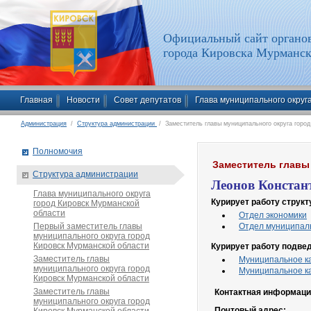
Официальный сайт органов
города Кировска Мурманск
Главная
Новости
Совет депутатов
Глава муниципального округ
Администрация
/
Структура администрации
/ Заместитель главы муниципального округа горо
Полномочия
Заместитель главы
Структура администрации
Леонов Констан
Глава муниципального округа
Курирует работу
структ
город Кировск Мурманской
области
Отдел экономики
Первый заместитель главы
Отдел муниципаль
муниципального округа город
Кировск Мурманской области
Курирует работу подв
Заместитель главы
Муниципальное ка
муниципального округа город
Муниципальное ка
Кировск Мурманской области
Заместитель главы
Контактная информац
муниципального округа город
Почтовый адрес: