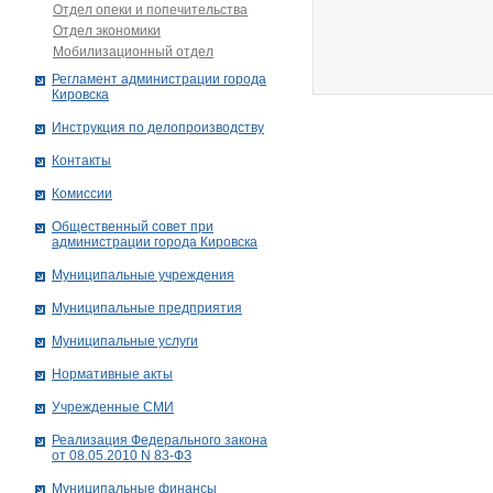
Отдел опеки и попечительства
Отдел экономики
Мобилизационный отдел
Рег­ла­мент ад­ми­нист­ра­ции го­ро­да
Ки­ров­ска
Инструкция по делопроизводству
Контакты
Комиссии
Общественный совет при
администрации города Кировска
Муниципальные учреждения
Муниципальные предприятия
Муниципальные услуги
Нормативные акты
Учрежденные СМИ
Реализация Федерального закона
от 08.05.2010 N 83-ФЗ
Муниципальные финансы