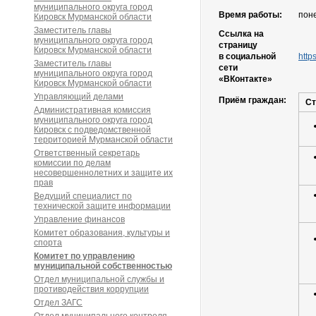
муниципального округа город
Время работы:
поне
Кировск Мурманской области
Заместитель главы
Ссылка на
муниципального округа город
страницу
Кировск Мурманской области
в социальной
http
Заместитель главы
сети
муниципального округа город
«ВКонтакте»
Кировск Мурманской области
Управляющий делами
Приём граждан:
Ст
Административная комиссия
муниципального округа город
Кировск с подведомственной
территорией Мурманской области
Ответственный секретарь
комиссии по делам
несовершеннолетних и защите их
прав
Ведущий специалист по
технической защите информации
Управление финансов
Комитет образования, культуры и
спорта
Комитет по управлению
муниципальной собственностью
Отдел муниципальной службы и
противодействия коррупции
Отдел ЗАГС