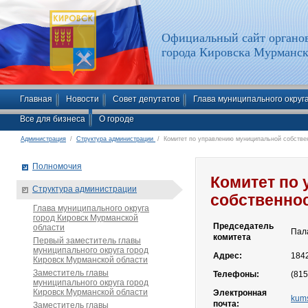
Официальный сайт органов
города Кировска Мурманск
Главная
Новости
Совет депутатов
Глава муниципального округ
Все для бизнеса
О городе
Администрация
/
Структура администрации
/ Комитет по управлению муниципальной собстве
Полномочия
Комитет по
Структура администрации
собственно
Глава муниципального округа
город Кировск Мурманской
Председатель
области
Пал
комитета
Первый заместитель главы
муниципального округа город
Адрес:
1842
Кировск Мурманской области
Заместитель главы
Телефоны:
(815
муниципального округа город
Кировск Мурманской области
Электронная
kums
почта:
Заместитель главы