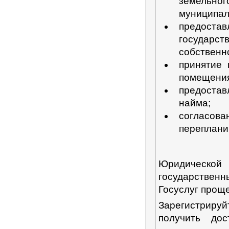
земельно
муниципал
предоста
государс
собственн
принятие 
помещения
предостав
найма;
согласо
переплани
Юридическ
государствен
Госуслуг проще
Зарегистрируй
получить до