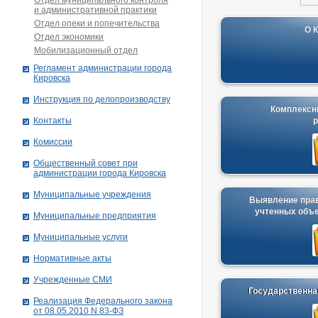
Отдел муниципального контроля
и административной практики
Отдел опеки и попечительства
О 
Отдел экономики
Мобилизационный отдел
Рег­ла­мент ад­ми­нист­ра­ции го­ро­да
Ки­ров­ска
Инструкция по делопроизводству
Комплексн
Контакты
Комиссии
Общественный совет при
администрации города Кировска
Муниципальные учреждения
Выявление пра
учтенных объ
Муниципальные предприятия
Муниципальные услуги
Нормативные акты
Учрежденные СМИ
Государственна
Реализация Федерального закона
от 08.05.2010 N 83-ФЗ