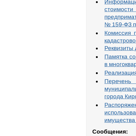
Информаци
стоимост
предпримат
№ 159-ФЗ п
Комиссия 
кадастрово
Реквизиты 
Памятка с
в многоква
Реализация
Перечень 
муниципаль
города Кир
Распоряже
использо
имущества 
Сообщения: