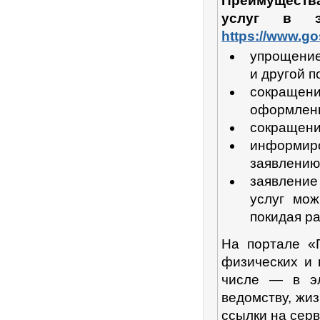
Преимуществ
услуг в э
https://www.go
упрощение
и другой 
сокраще
оформленн
сокращени
информиро
заявлению
заявление
услуг мож
покидая ра
На портале «
физических и 
числе — в эл
ведомству, жи
ссылки на сер