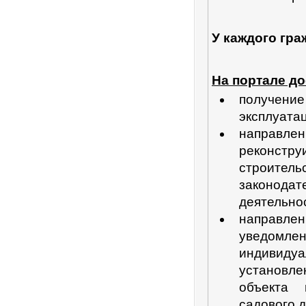
У каждого гра
На портале д
получени
эксплуата
направле
реконстр
строите
законодат
деятельно
направле
уведомлен
индивидуа
установл
объекта 
садового д