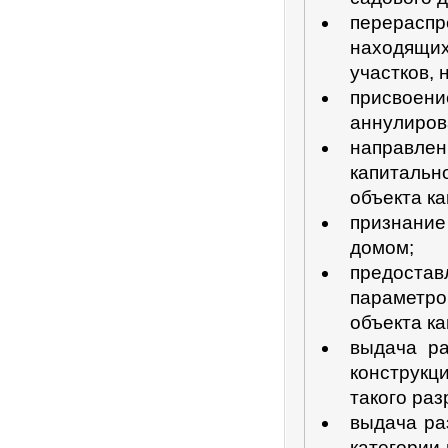
перерасп
находящи
участков, 
присвое
аннулиров
направле
капитальн
объекта ка
признание
домом;
предоста
параметр
объекта ка
выдача ра
конструкц
такого ра
выдача ра
категории