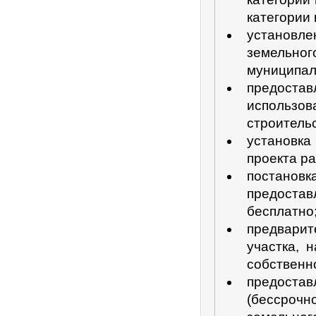
категории 
установле
земельно
муниципал
предоста
использов
строительс
установк
проекта р
постановк
предоста
бесплатно
предвари
участка, 
собственн
предоста
(бессроч