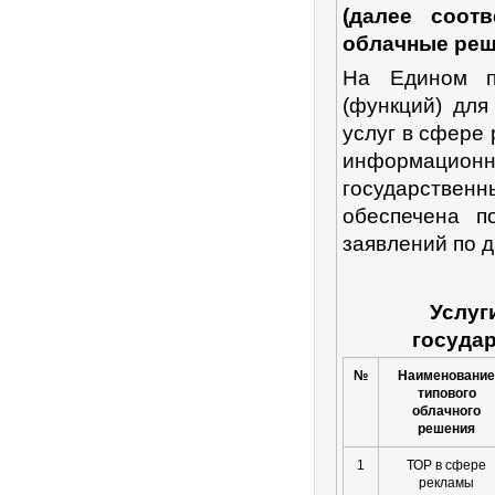
(далее соот
облачные реш
На Едином п
(функций) дл
услуг в сфере
информацион
государственн
обеспечена п
заявлений по 
Услуг
госуда
№
Наименование
типового
облачного
решения
1
ТОР в сфере
рекламы