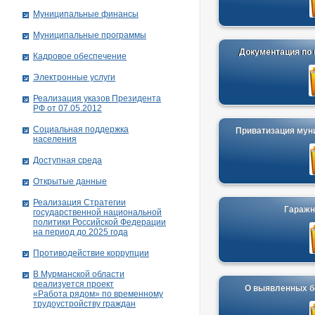
Муниципальные финансы
Муниципальные программы
Документация по 
Кадровое обеспечение
Электронные услуги
Реализация указов Президента
РФ от 07.05.2012
Социальная поддержка
Приватизация мун
населения
Доступная среда
Открытые данные
Реализация Стратегии
Гаражн
государственной национальной
политики Российской Федерации
на период до 2025 года
Противодействие коррупции
В Мурманской области
реализуется проект
О выявленных б
«Работа рядом» по временному
трудоустройству граждан