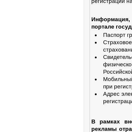
регистрации на
Информация,
портале госуд
Паспорт г
Страхово
страхован
Свидетел
физическ
Российско
Мобильный
при регист
Адрес эле
регистраци
В рамках вн
рекламы отр