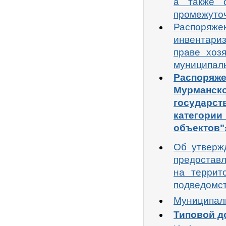
а также 
промежуто
Распоряж
инвентари
праве хоз
муниципал
Распоряж
Мурманск
государст
категор
объектов"
Об утверж
предоставл
на террит
подведомс
Муниципал
Типовой д