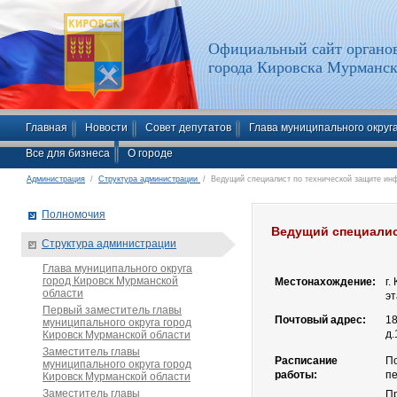
Официальный сайт органов
города Кировска Мурманск
Главная
Новости
Совет депутатов
Глава муниципального округ
Все для бизнеса
О городе
Администрация
/
Структура администрации
/ Ведущий специалист по технической защите ин
Полномочия
Ведущий специалис
Структура администрации
Глава муниципального округа
город Кировск Мурманской
Местонахождение:
г.
области
эт
Первый заместитель главы
Почтовый адрес:
18
муниципального округа город
д.
Кировск Мурманской области
Заместитель главы
Расписание
По
муниципального округа город
работы:
пе
Кировск Мурманской области
Заместитель главы
Пр