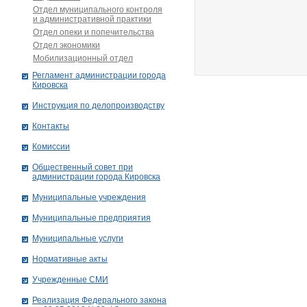
Отдел муниципального контроля
и административной практики
Отдел опеки и попечительства
Отдел экономики
Мобилизационный отдел
Рег­ла­мент ад­ми­нист­ра­ции го­ро­да
Ки­ров­ска
Инструкция по делопроизводству
Контакты
Комиссии
Общественный совет при
администрации города Кировска
Муниципальные учреждения
Муниципальные предприятия
Муниципальные услуги
Нормативные акты
Учрежденные СМИ
Реализация Федерального закона