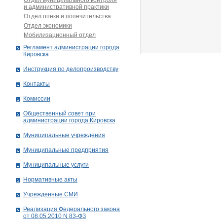
Отдел муниципального контроля
и административной практики
Отдел опеки и попечительства
Отдел экономики
Мобилизационный отдел
Рег­ла­мент ад­ми­нист­ра­ции го­ро­да
Ки­ров­ска
Инструкция по делопроизводству
Контакты
Комиссии
Общественный совет при
администрации города Кировска
Муниципальные учреждения
Муниципальные предприятия
Муниципальные услуги
Нормативные акты
Учрежденные СМИ
Реализация Федерального закона
от 08.05.2010 N 83-ФЗ