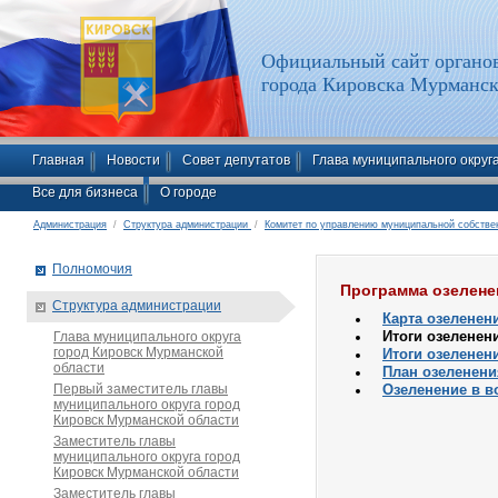
Официальный сайт органов
города Кировска Мурманск
Главная
Новости
Совет депутатов
Глава муниципального округ
Все для бизнеса
О городе
Администрация
/
Структура администрации
/
Комитет по управлению муниципальной собстве
Полномочия
Программа озелене
Структура администрации
Карта озеленен
Итоги озеленени
Глава муниципального округа
город Кировск Мурманской
Итоги озеленени
области
План озеленени
Первый заместитель главы
Озеленение в в
муниципального округа город
Кировск Мурманской области
Заместитель главы
муниципального округа город
Кировск Мурманской области
Заместитель главы