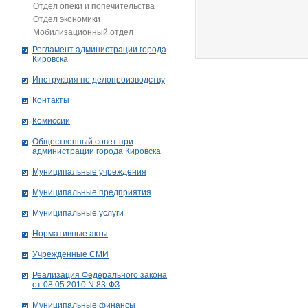
Отдел опеки и попечительства
Отдел экономики
Мобилизационный отдел
Рег­ла­мент ад­ми­нист­ра­ции го­ро­да
Ки­ров­ска
Инструкция по делопроизводству
Контакты
Комиссии
Общественный совет при
администрации города Кировска
Муниципальные учреждения
Муниципальные предприятия
Муниципальные услуги
Нормативные акты
Учрежденные СМИ
Реализация Федерального закона
от 08.05.2010 N 83-ФЗ
Муниципальные финансы