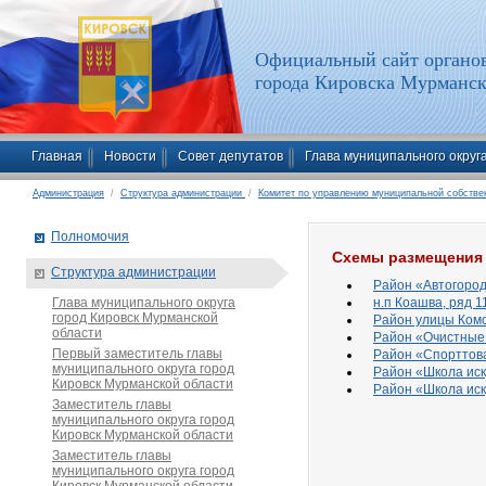
Официальный сайт органов
города Кировска Мурманск
Главная
Новости
Совет депутатов
Глава муниципального округ
Администрация
/
Структура администрации
/
Комитет по управлению муниципальной собстве
Полномочия
Схемы размещения 
Структура администрации
Район «Автогородо
Глава муниципального округа
н.п Коашва, ряд 1
город Кировск Мурманской
Район улицы Комсо
области
Район «Очистные с
Первый заместитель главы
Район «Спорттовар
муниципального округа город
Район «Школа иску
Кировск Мурманской области
Район «Школа иску
Заместитель главы
муниципального округа город
Кировск Мурманской области
Заместитель главы
муниципального округа город