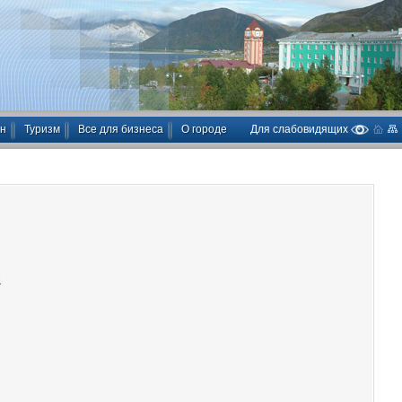
ан
Туризм
Все для бизнеса
О городе
Для слабовидящих
7