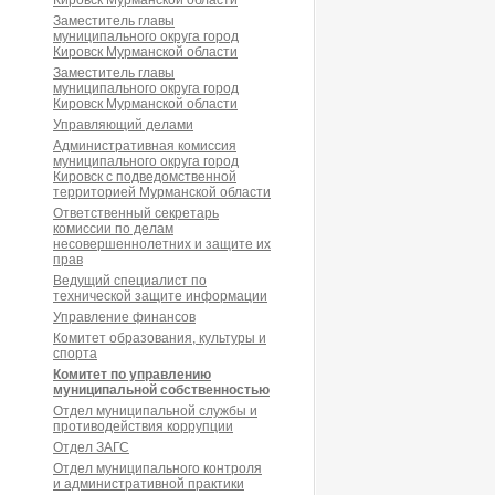
Кировск Мурманской области
Заместитель главы
муниципального округа город
Кировск Мурманской области
Заместитель главы
муниципального округа город
Кировск Мурманской области
Управляющий делами
Административная комиссия
муниципального округа город
Кировск с подведомственной
территорией Мурманской области
Ответственный секретарь
комиссии по делам
несовершеннолетних и защите их
прав
Ведущий специалист по
технической защите информации
Управление финансов
Комитет образования, культуры и
спорта
Комитет по управлению
муниципальной собственностью
Отдел муниципальной службы и
противодействия коррупции
Отдел ЗАГС
Отдел муниципального контроля
и административной практики