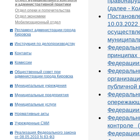
правонару
Отдел муниципального контроля
и административной практики
(далее - К
Отдел опеки и попечительства
Постанов
Отдел экономики
Мобилизационный отдел
10.03.20
Рег­ла­мент ад­ми­нист­ра­ции го­ро­да
осуществ
Ки­ров­ска
муниципаль
Инструкция по делопроизводству
Федераль
Контакты
принципах
Федерации»
Комиссии
Федеральны
Общественный совет при
администрации города Кировска
организа
публичной 
Муниципальные учреждения
Федеральн
Муниципальные предприятия
опережающе
Муниципальные услуги
Федерации
Нормативные акты
Федеральны
Учрежденные СМИ
контроле 
Федерации»
Реализация Федерального закона
от 08.05.2010 N 83-ФЗ