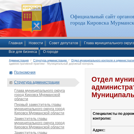
Официальный сайт органов
города Кировска Мурманск
Главная
Новости
Совет депутатов
Глава муниципального округ
Все для бизнеса
О городе
Администрация
/
Структура администрации
/
Отдел муниципального контроля и администрати
административной практики - Муниципальный дорожный контроль
Полномочия
Отдел муни
Структура администрации
администрат
Глава муниципального округа
Муниципаль
город Кировск Мурманской
области
Первый заместитель главы
муниципального округа город
Кировск Мурманской области
Специалисты по доро
контролю:
Заместитель главы
муниципального округа город
Кировск Мурманской области
Адрес:
Заместитель главы