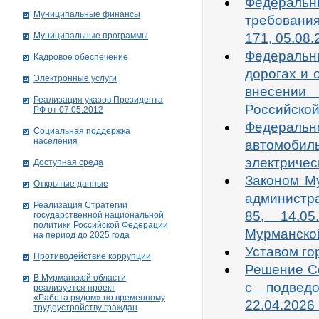
Федеральн
Муниципальные финансы
требования
Муниципальные программы
171, 05.08.
Федеральн
Кадровое обеспечение
дорогах и 
Электронные услуги
внесении
Реализация указов Президента
Российско
РФ от 07.05.2012
Федераль
Социальная поддержка
населения
автомоби
электричес
Доступная среда
Законом М
Открытые данные
администр
Реализация Стратегии
85, 14.0
государственной национальной
политики Российской Федерации
Мурманской
на период до 2025 года
Уставом го
Противодействие коррупции
Решение Со
В Мурманской области
с подвед
реализуется проект
«Работа рядом» по временному
22.04.202
трудоустройству граждан