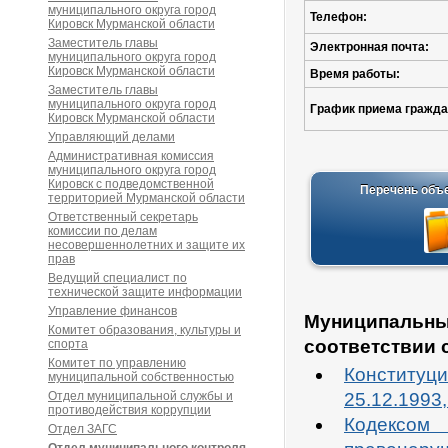
муниципального округа город
Телефон:
Кировск Мурманской области
Заместитель главы
Электронная почта:
муниципального округа город
Кировск Мурманской области
Время работы:
Заместитель главы
муниципального округа город
График приема гражда
Кировск Мурманской области
Управляющий делами
Административная комиссия
муниципального округа город
Кировск с подведомственной
Перечень объе
территорией Мурманской области
Ответственный секретарь
комиссии по делам
несовершеннолетних и защите их
прав
Ведущий специалист по
технической защите информации
Управление финансов
Муниципальны
Комитет образования, культуры и
соответствии с
спорта
Комитет по управлению
Конституц
муниципальной собственностью
Отдел муниципальной службы и
25.12.1993
противодействия коррупции
Кодексом
Отдел ЗАГС