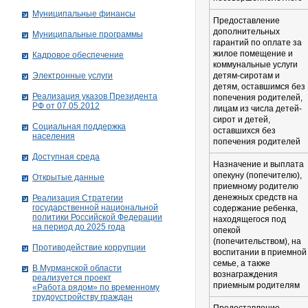
Муниципальные финансы
Предоставление
дополнительных
Муниципальные программы
гарантий по оплате за
жилое помещение и
Кадровое обеспечение
коммунальные услуги
Электронные услуги
детям-сиротам и
детям, оставшимся без
Реализация указов Президента
попечения родителей,
РФ от 07.05.2012
лицам из числа детей-
сирот и детей,
Социальная поддержка
оставшихся без
населения
попечения родителей
Доступная среда
Назначение и выплата
опекуну (попечителю),
Открытые данные
приемному родителю
денежных средств на
Реализация Стратегии
государственной национальной
содержание ребенка,
политики Российской Федерации
находящегося под
на период до 2025 года
опекой
(попечительством), на
Противодействие коррупции
воспитании в приемной
семье, а также
В Мурманской области
вознаграждения
реализуется проект
приемным родителям
«Работа рядом» по временному
трудоустройству граждан