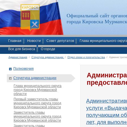
Официальный сайт органов
города Кировска Мурманск
Главная
Новости
Совет депутатов
Глава муниципального округ
Все для бизнеса
О городе
Администрация
/
Структура администрации
/
Отдел опеки и попечительства
/ Административ
Полномочия
Администра
Структура администрации
предоставл
Глава муниципального округа
город Кировск Мурманской
области
Первый заместитель главы
Административ
муниципального округа город
услуги «Выдача
Кировск Мурманской области
Заместитель главы
получающим об
муниципального округа город
Кировск Мурманской области
лет, для выпол
Заместитель главы