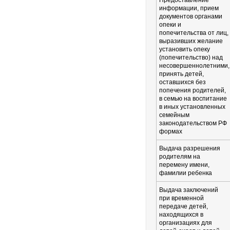
Предоставление
информации, прием
документов органами
опеки и
попечительства от лиц,
выразивших желание
установить опеку
(попечительство) над
несовершеннолетними,
принять детей,
оставшихся без
попечения родителей,
в семью на воспитание
в иных установленных
семейным
законодательством РФ
формах
Выдача разрешения
родителям на
перемену имени,
фамилии ребенка
Выдача заключений
при временной
передаче детей,
находящихся в
организациях для