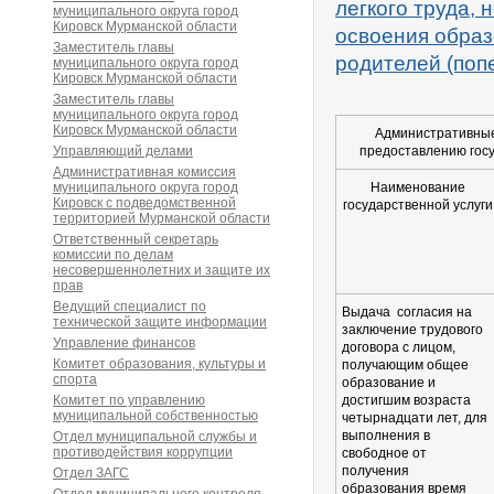
легкого труда,
муниципального округа город
Кировск Мурманской области
освоения образ
Заместитель главы
родителей (поп
муниципального округа город
Кировск Мурманской области
Заместитель главы
муниципального округа город
Кировск Мурманской области
Административные
Управляющий делами
предоставлению госу
Административная комиссия
муниципального округа город
Наименование
Кировск с подведомственной
государственной услуги
территорией Мурманской области
Ответственный секретарь
комиссии по делам
несовершеннолетних и защите их
прав
Ведущий специалист по
Выдача согласия на
технической защите информации
заключение трудового
Управление финансов
договора с лицом,
Комитет образования, культуры и
получающим общее
спорта
образование и
Комитет по управлению
достигшим возраста
муниципальной собственностью
четырнадцати лет, для
выполнения в
Отдел муниципальной службы и
противодействия коррупции
свободное от
получения
Отдел ЗАГС
образования время