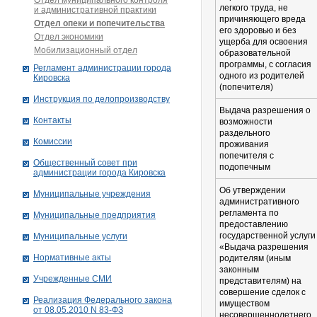
Отдел муниципального контроля
легкого труда, не
и административной практики
причиняющего вреда
Отдел опеки и попечительства
его здоровью и без
Отдел экономики
ущерба для освоения
Мобилизационный отдел
образовательной
программы, с согласия
Рег­ла­мент ад­ми­нист­ра­ции го­ро­да
одного из родителей
Ки­ров­ска
(попечителя)
Инструкция по делопроизводству
Выдача разрешения о
Контакты
возможности
раздельного
Комиссии
проживания
попечителя с
Общественный совет при
подопечным
администрации города Кировска
Об утверждении
Муниципальные учреждения
административного
регламента по
Муниципальные предприятия
предоставлению
государственной услуги
Муниципальные услуги
«Выдача разрешения
Нормативные акты
родителям (иным
законным
Учрежденные СМИ
представителям) на
совершение сделок с
Реализация Федерального закона
имуществом
от 08.05.2010 N 83-ФЗ
несовершеннолетнего