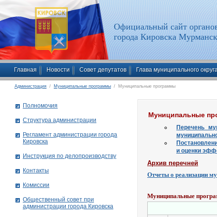
Официальный сайт органов
города Кировска Мурманск
Главная
Новости
Совет депутатов
Глава муниципального округ
Администрация
/
Муниципальные программы
/ Муниципальные программы
Полномочия
Муниципальные пр
Структура администрации
Перечень му
Рег­ла­мент ад­ми­нист­ра­ции го­ро­да
муниципально
Ки­ров­ска
Постановлени
и оценки эфф
Инструкция по делопроизводству
Архив перечней
Контакты
Отчеты о реализации м
Комиссии
Муниципальные прогр
Общественный совет при
администрации города Кировска