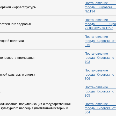
Постановление а
портной инфраструктуры
города Кировск
№1134
Постановление а
ественного здоровья
города Кир
22.08.2025
№
1357
Постановление а
ищной политики
города Кировска о
975
Постановление а
зопасности проживания
города Кировска о
703
Постановление а
ской культуры и спорта
города Кировска о
306
Постановление а
а
города Кировска о
305
ользование, популяризация и государственная
Постановление а
 культурного наследия (памятников истории и
города Кировска о
304