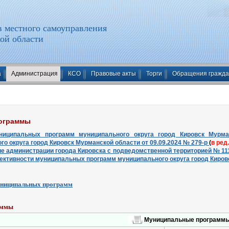
 местного самоуправления
ой области
а
Администрация
КСО
Правовые акты
Торги
Обращения гражд
ограммы
ниципальных программ муниципального округа город Кировск Мурма
го округа город Кировск Мурманской области от 09.09.2024 № 279-р
(
в ред
е администрации города Кировска с подведомственной территорией № 111
ективности муниципальных программ муниципального округа город Киров
униципальных программ
аммы
Муниципальные программ