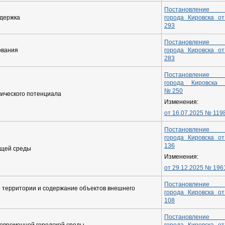
Постановление а
держка
города Кировска
от
293
Постановление а
ования
города Кировска о
283
Постановление а
города Кировска 
№ 250
мического потенциала
Изменения:
от
16.07.2025 №
119
Постановление а
города Кировска о
136
ющей среды
Изменения:
от 29.12.2025 № 196
Постановление а
о территории и содержание объектов внешнего
города Кировска о
108
Постановление а