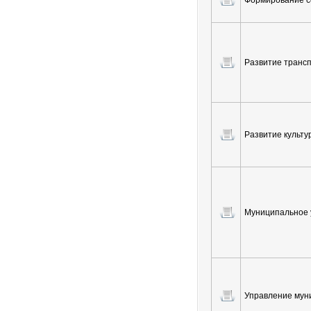
Формирование с
Развитие транс
Развитие культу
Муниципальное 
Управление му