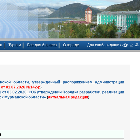
ан
Туризм
Все для бизнеса
О городе
Для слабовидящих
нской области, утвержденный распоряжением администрации
. от 01.07.2026 №142-р
)
 от 03.02.2020 «Об утверждении Порядка разработки, реализации
ск Мурманской области»
(
актуальная редакция
)
ы